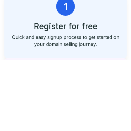
1
Register for free
Quick and easy signup process to get started on
your domain selling journey.
2
List & Park Your Domains
Seamlessly list your domains and utilize our free
parking service.