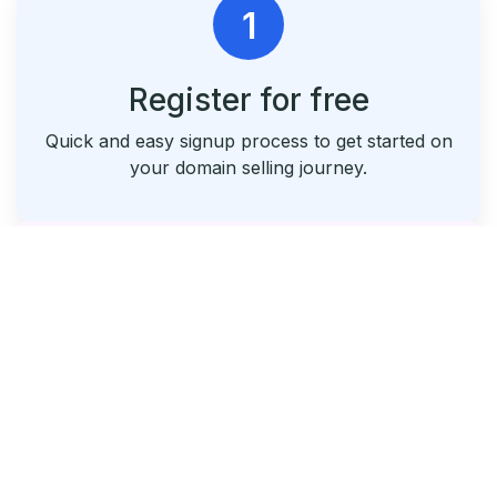
1
Register for free
Quick and easy signup process to get started on
your domain selling journey.
2
List & Park Your Domains
Seamlessly list your domains and utilize our free
parking service.