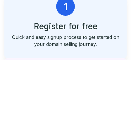
1
Register for free
Quick and easy signup process to get started on
your domain selling journey.
2
List & Park Your Domains
Seamlessly list your domains and utilize our free
parking service.