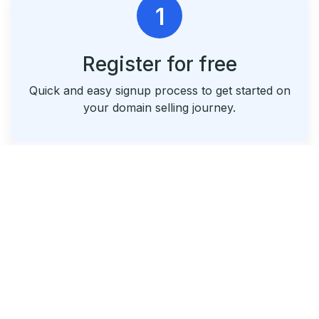
1
Register for free
Quick and easy signup process to get started on
your domain selling journey.
2
List & Park Your Domains
Seamlessly list your domains and utilize our free
parking service.