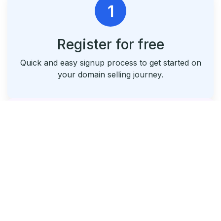
1
Register for free
Quick and easy signup process to get started on
your domain selling journey.
2
List & Park Your Domains
Seamlessly list your domains and utilize our free
parking service.