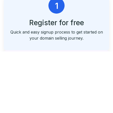
1
Register for free
Quick and easy signup process to get started on
your domain selling journey.
2
List & Park Your Domains
Seamlessly list your domains and utilize our free
parking service.