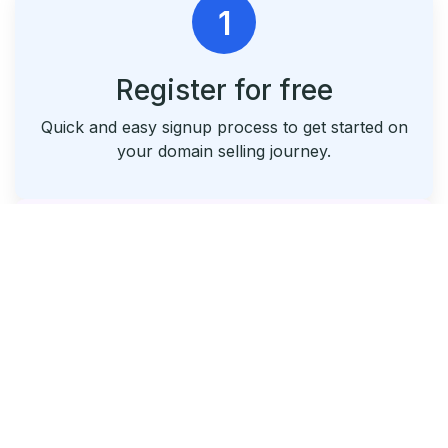
1
Register for free
Quick and easy signup process to get started on
your domain selling journey.
2
List & Park Your Domains
Seamlessly list your domains and utilize our free
parking service.