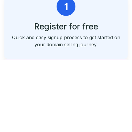
1
Register for free
Quick and easy signup process to get started on
your domain selling journey.
2
List & Park Your Domains
Seamlessly list your domains and utilize our free
parking service.