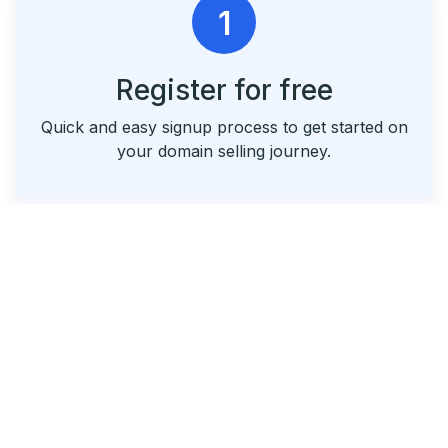
1
Register for free
Quick and easy signup process to get started on
your domain selling journey.
2
List & Park Your Domains
Seamlessly list your domains and utilize our free
parking service.