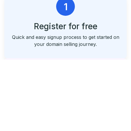
1
Register for free
Quick and easy signup process to get started on
your domain selling journey.
2
List & Park Your Domains
Seamlessly list your domains and utilize our free
parking service.