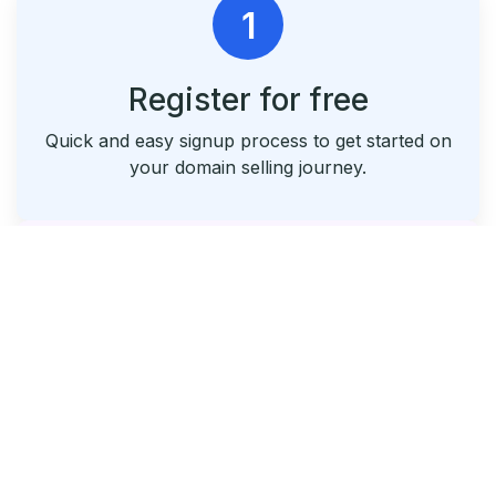
1
Register for free
Quick and easy signup process to get started on
your domain selling journey.
2
List & Park Your Domains
Seamlessly list your domains and utilize our free
parking service.