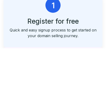
1
Register for free
Quick and easy signup process to get started on
your domain selling journey.
2
List & Park Your Domains
Seamlessly list your domains and utilize our free
parking service.